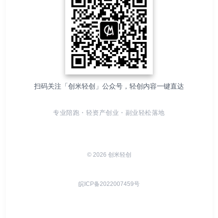
扫码关注「创米轻创」公众号，轻创内容一键直达
专业陪跑・轻资产创业・副业轻松落地
© 2026 创米轻创
皖ICP备2022007459号