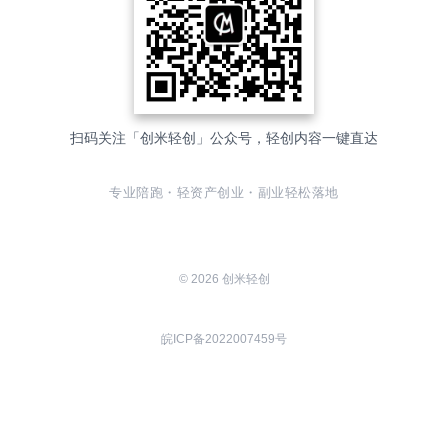
扫码关注「创米轻创」公众号，轻创内容一键直达
专业陪跑・轻资产创业・副业轻松落地
© 2026 创米轻创
皖ICP备2022007459号