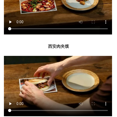
西安肉夹馍