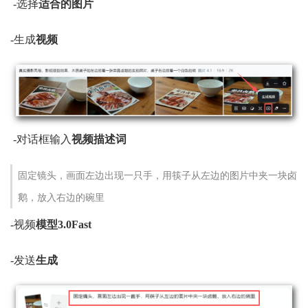
-选择
适合的图片
-生成
视频
-对话框输入
视频描述词
固定镜头，画面左边出现一只手，用筷子从左边的图片中夹一块卤
鹅，放入右边的碗里
-视频
模型3.0Fast
-发送
生成