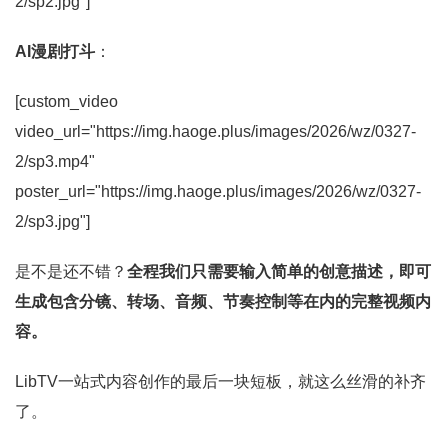
2/sp2.jpg"]
AI漫剧打斗
：
[custom_video
video_url="https://img.haoge.plus/images/2026/wz/0327-
2/sp3.mp4"
poster_url="https://img.haoge.plus/images/2026/wz/0327-
2/sp3.jpg"]
是不是还不错？
全程我们只需要输入简单的创意描述，即可
生成包含分镜、转场、音频、节奏控制等在内的完整视频内
容。
LibTV一站式内容创作的最后一块短板，就这么丝滑的补齐
了。