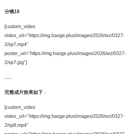
分镜18
[custom_video
video_url="https://img.haoge.plus/images/2026/wz/0327-
2/sp7.mp4"
poster_url="https://img.haoge.plus/images/2026/wz/0327-
2/sp7.jpg"]
......
完整成片效果如下
：
[custom_video
video_url="https://img.haoge.plus/images/2026/wz/0327-
2/sp8.mp4"