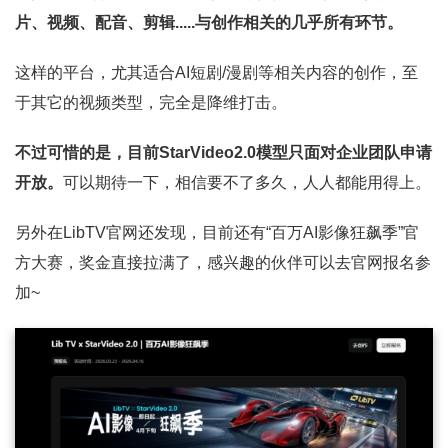
片、视频、配音、剪辑.....与创作相关的几乎所有环节。
这样的平台，尤其适合AI短剧/漫剧等相关内容的创作，至
于其它的视频类型，完全是降维打击。
不过可惜的是，目前StarVideo2.0模型只面对企业团队申请
开放。
可以期待一下，相信要不了多久，人人都能用得上。
另外在LibTV官网还发现，目前还有“百万AI影像狂飙季”官
方大赛，奖金直接拉满了，感兴趣的伙伴可以去官网报名参
加~