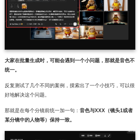
大家在批量生成时，可能会遇到一个小问题，那就是音色不
统一。
反复测试了几个不同的案例，摸索出了一个小技巧，可以很
好地解决这个问题。
那就是在每个分镜前统一加一句：
音色与XXX（镜头1或者
某分镜中的人物等）保持一致。