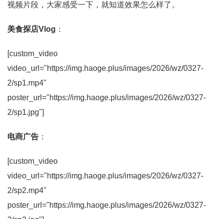
视频片段，大家感受一下，就知道效果怎么样了。
美食探店Vlog
：
[custom_video
video_url="https://img.haoge.plus/images/2026/wz/0327-
2/sp1.mp4"
poster_url="https://img.haoge.plus/images/2026/wz/0327-
2/sp1.jpg"]
电商广告
：
[custom_video
video_url="https://img.haoge.plus/images/2026/wz/0327-
2/sp2.mp4"
poster_url="https://img.haoge.plus/images/2026/wz/0327-