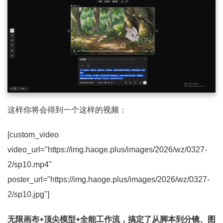
这样你将会得到一个这样的视频：
[custom_video
video_url="https://img.haoge.plus/images/2026/wz/0327-
2/sp10.mp4"
poster_url="https://img.haoge.plus/images/2026/wz/0327-
2/sp10.jpg"]
无限画布+顶尖模型+全能工作流，搞定了从脚本到分镜、图