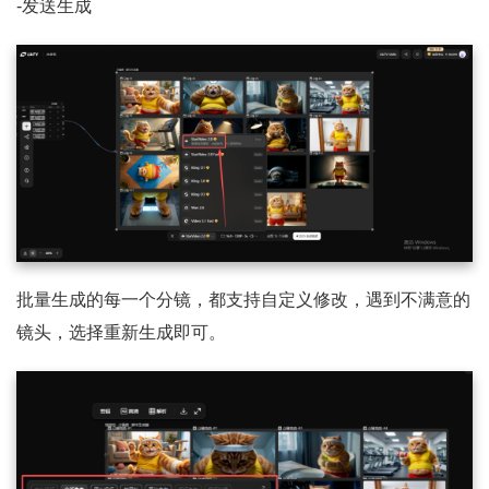
-发送生成
批量生成的每一个分镜，都支持自定义修改，遇到不满意的
镜头，选择重新生成即可。