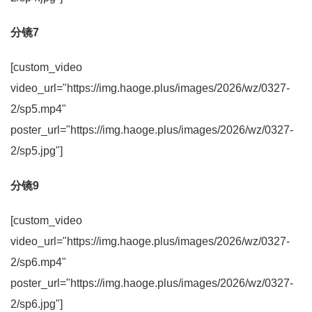
分镜7
[custom_video
video_url="https://img.haoge.plus/images/2026/wz/0327-
2/sp5.mp4"
poster_url="https://img.haoge.plus/images/2026/wz/0327-
2/sp5.jpg"]
分镜9
[custom_video
video_url="https://img.haoge.plus/images/2026/wz/0327-
2/sp6.mp4"
poster_url="https://img.haoge.plus/images/2026/wz/0327-
2/sp6.jpg"]