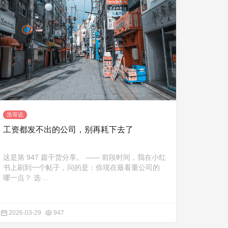
浩哥说
工资都发不出的公司，别再耗下去了
这是第 947 篇干货分享。 —— 前段时间，我在小红
书上刷到一个帖子，问的是：你现在最看重公司的
哪一点？ 选 ...
2026-03-29
947