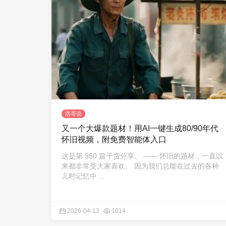
浩哥说
又一个大爆款题材！用AI一键生成80/90年代
怀旧视频，附免费智能体入口
这是第 950 篇干货分享。 —— 怀旧的题材，一直以
来都非常受大家喜欢。 因为我们总能在过去的各种
儿时记忆中 ...
2026-04-13
1014