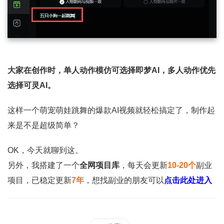
大家在创作时，单人动作模仿可选择即梦AI，多人动作优先
选择可灵AI。
这样一个萌宠萌娃跳舞的爆款AI视频就轻松搞定了，制作起
来是不是超级简单？
OK，今天就聊到这。
另外，我搭建了一个
全网项目库
，每天会更新
10-20个
副业
项目，已稳定更新
7年
，想找副业的朋友可以
点击此处进入