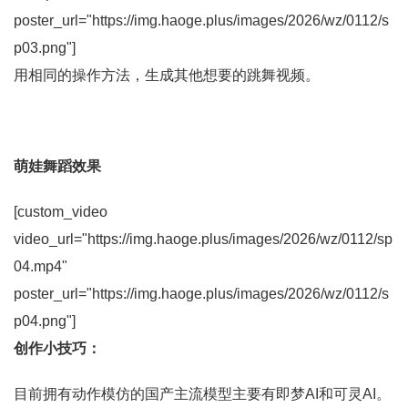
poster_url="https://img.haoge.plus/images/2026/wz/0112/s
p03.png"]
用相同的操作方法，生成其他想要的跳舞视频。
萌娃舞蹈效果
[custom_video
video_url="https://img.haoge.plus/images/2026/wz/0112/sp
04.mp4"
poster_url="https://img.haoge.plus/images/2026/wz/0112/s
p04.png"]
创作小技巧：
目前拥有动作模仿的国产主流模型主要有即梦AI和可灵AI。