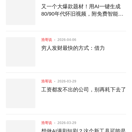
又一个大爆款题材！用AI一键生成
80/90年代怀旧视频，附免费智能体
入口
浩哥说
2026-04-06
穷人发财最快的方式：借力
浩哥说
2026-03-29
工资都发不出的公司，别再耗下去了
浩哥说
2026-03-29
想做AI漫剧短剧？这个新工具可能是