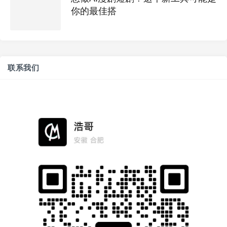
你的最佳搭
联系我们