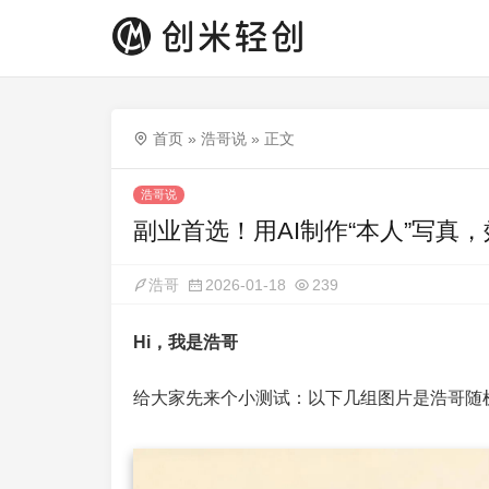
首页
»
浩哥说
»
正文
浩哥说
副业首选！用AI制作“本人”写真
浩哥
2026-01-18
239
Hi，我是浩哥
给大家先来个小测试：以下几组图片是浩哥随机