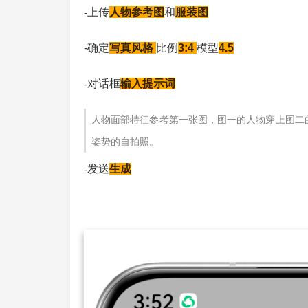
-上传
人物参考图
和
服装图
-确定
写真风格
比例
3:4
模型
4.5
-对话框
输入提示词
人物面部特征参考第一张图，图一的人物穿上图二
姿势的自拍照。
-发送
生成