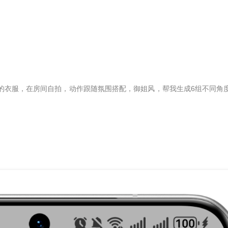
的衣服，在房间自拍，动作跟随氛围搭配，御姐风，帮我生成6组不同角