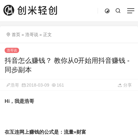
首页
»
浩哥说
»
正文
浩哥说
抖音怎么赚钱？ 教你从0开始用抖音赚钱 -
同步副本
浩哥
2018-03-09
161
分享
Hi，我是浩哥
在互连网上赚钱的公式是：流量=财富