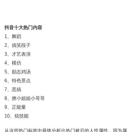
抖音十大热门内容
1、舞蹈
2、搞笑段子
3、才艺表演
4、模仿
5、励志鸡汤
6、特色景点
7、恶搞
8、撩小姐姐小哥哥
9、正能量
10、炫技能
从这些热门标签中最终分析出热门被后的人性属性。因为属