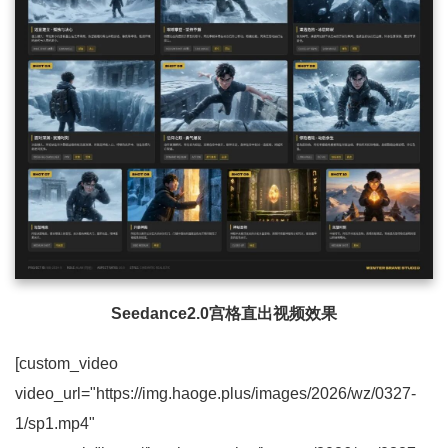
Seedance2.0宫格直出视频效果
[custom_video
video_url="https://img.haoge.plus/images/2026/wz/0327-
1/sp1.mp4"