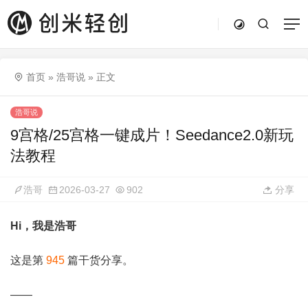
首页
»
浩哥说
»
正文
浩哥说
9宫格/25宫格一键成片！Seedance2.0新玩
法教程
浩哥
2026-03-27
902
分享
Hi，我是浩哥
这是第
945
篇干货分享。
——