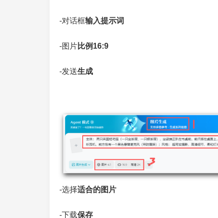
-对话框
输入提示词
-图片
比例16:9
-发送
生成
-选择
适合的图片
-下载
保存