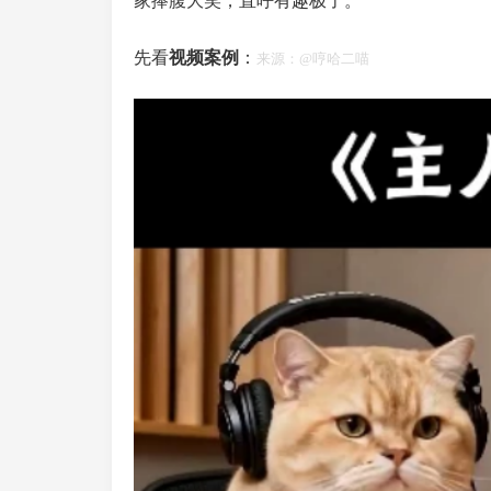
家捧腹大笑，直呼有趣极了。
先看
视频案例
：
来源：@哼哈二喵