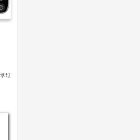
，拿过
。