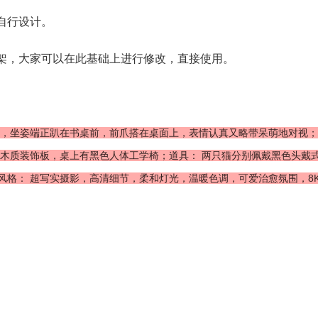
自行设计。
架，大家可以在此基础上进行修改，直接使用。
），坐姿端正趴在书桌前，前爪搭在桌面上，表情认真又略带呆萌地对视
、木质装饰板，桌上有黑色人体工学椅；道具： 两只猫分别佩戴黑色头戴
格： 超写实摄影，高清细节，柔和灯光，温暖色调，可爱治愈氛围，8K