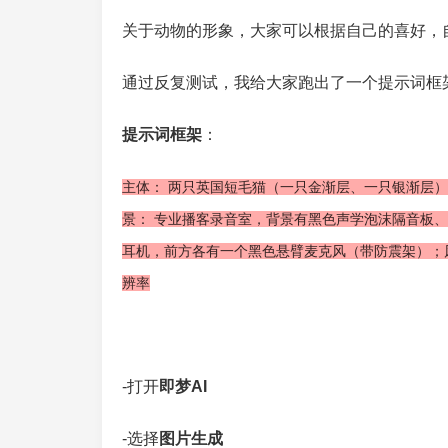
关于动物的形象，大家可以根据自己的喜好，
通过反复测试，我给大家跑出了一个提示词框
提示词框架
：
主体： 两只英国短毛猫（一只金渐层、一只银渐层
景： 专业播客录音室，背景有黑色声学泡沫隔音板
耳机，前方各有一个黑色悬臂麦克风（带防震架）；风
辨率
-打开
即梦AI
-选择
图片生成