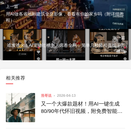
上一篇
用AI做各省地标建筑全息影像，看看有你的家乡吗（附详细教
程）
下一篇
谁发谁火！AI宠物吐槽主人席卷全网，简单几秒轻松喜提千万
播放
相关推荐
浩哥说
2026-04-13
又一个大爆款题材！用AI一键生成
80/90年代怀旧视频，附免费智能体
入口