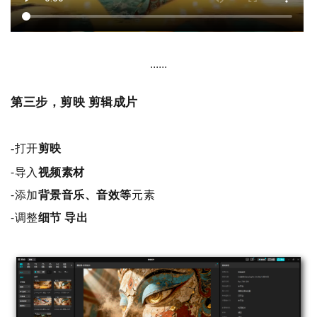
......
第三步，剪映 剪辑成片
-打开
剪映
-导入
视频素材
-添加
背景音乐、音效等
元素
-调整
细节 导出