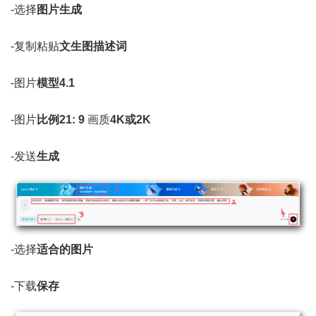
-选择
图片生成
-复制粘贴
文生图描述词
-图片
模型4.1
-图片
比例21: 9
画质
4K或2K
-发送
生成
-选择
适合的图片
-下载
保存