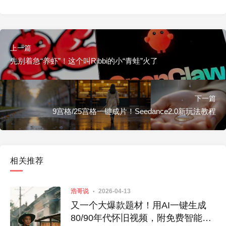
上一篇
先别着急“养虾”！这个叫Ribbi的小“青蛙”火了
下一篇
9宫格/25宫格一键成片！Seedance2.0新玩法教程
相关推荐
浩哥说
2026-04-13
又一个大爆款题材！用AI一键生成
80/90年代怀旧视频，附免费智能体