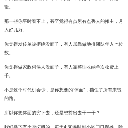
辑。
那一些你平时看不上，甚至觉得有点累有点丢人的摊主，月
入好几万。
你觉得发传单被拒绝没面子，有人却靠做地推团队年入七位
数。
你觉得做家政伺候人没面子，有人靠整理收纳单次收费上
千。
不是这个时代机会少，是你想要的“体面”，挡住了所有来钱
的路。
所以你想体面的穷下去，还是想豁出去干一干？
我们楼下有个卖卤料的，每天4:30准时到小区门口摆摊，除