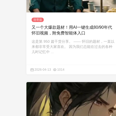
浩哥说
又一个大爆款题材！用AI一键生成80/90年代
怀旧视频，附免费智能体入口
这是第 950 篇干货分享。 —— 怀旧的题材，一直以
来都非常受大家喜欢。 因为我们总能在过去的各种
儿时记忆中 ...
2026-04-13
1014