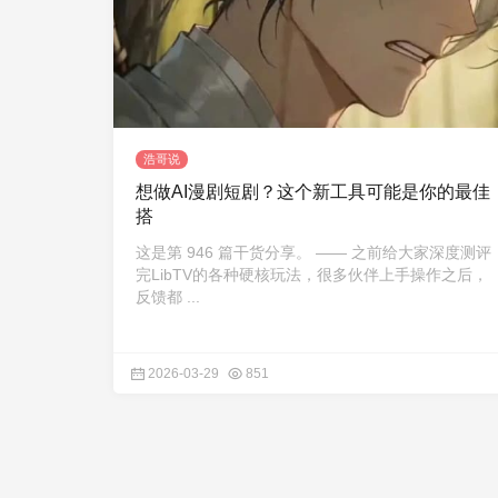
浩哥说
想做AI漫剧短剧？这个新工具可能是你的最佳
搭
这是第 946 篇干货分享。 —— 之前给大家深度测评
完LibTV的各种硬核玩法，很多伙伴上手操作之后，
反馈都 ...
2026-03-29
851