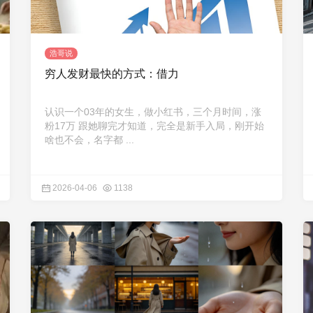
浩哥说
穷人发财最快的方式：借力
认识一个03年的女生，做小红书，三个月时间，涨
粉17万 跟她聊完才知道，完全是新手入局，刚开始
啥也不会，名字都 ...
2026-04-06
1138