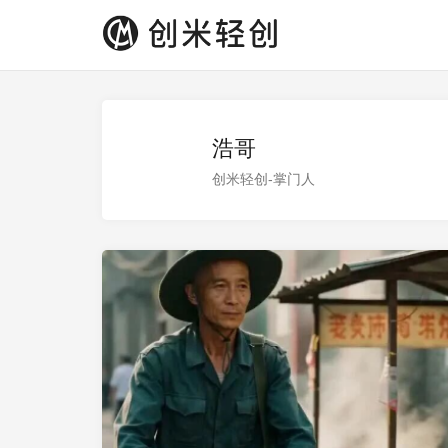
浩哥
创米轻创-掌门人