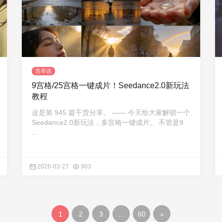
浩哥说
9宫格/25宫格一键成片！Seedance2.0新玩法
教程
这是第 945 篇干货分享。 —— 今天给大家解锁一个
Seedance2.0新玩法，多宫格一键成片。 不管是9
...
2026-03-27
903
1
2
3
…
60
»